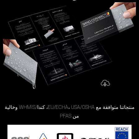
منتجاتنا متوافقة مع EU/ECHA، USA/OSHA، كندا/WHMIS وخالية
من PFAS