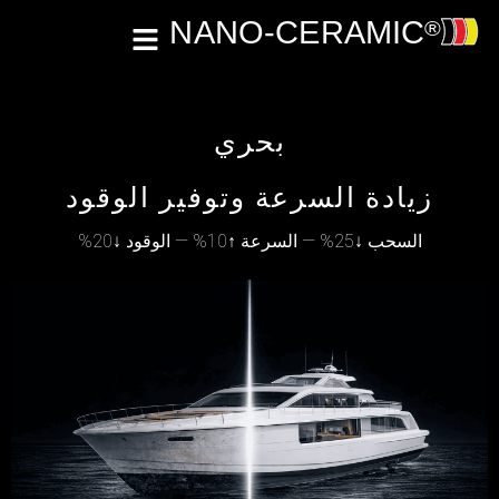
بحري
زيادة السرعة وتوفير الوقود
السحب ↓25% — السرعة ↑10% — الوقود ↓20%